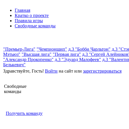
Главная
Кратко о проекте
Правила игры
Свободные команды
"Премьер-Лига"
"Чемпионшип"
д.3 "Бобби Чарльтон"
д.3 "Стэ
Мэтьюз"
"Высшая лига"
"Первая лига"
д.3 "Сергей Алейников
"Александр Прокопенко"
д.3 "Эдуард Малофеев"
д.3 "Валенти
Белькевич"
Здравствуйте, Гость!
Войти
на сайт или
зарегистрироваться
Свободные
команды
Получить команду