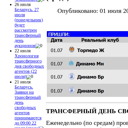
26 июля
Беларусь. 27
Опубликовано: 01 июля 2
июля
(понедельник)
будет
рассмотрен
трансферный
день
аукционов
0
22 июля
Хронология
трансферного
дня свободных
агентов (22
июля)
0
21 июля
Беларусь.
Заявки на
трансферный
день
свободных
ТРАНСФЕРНЫЙ ДЕНЬ С
агентов
принимаются
Еженедельно (по средам) про
до 09:00 22