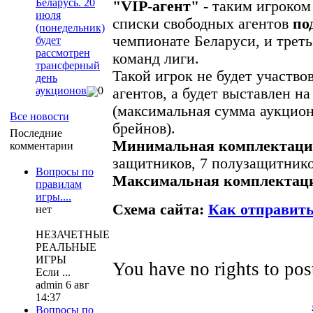
Беларусь. 20
"VIP-агент" -
таким игроком 
июля
списки свободных агентов
по
(понедельник)
чемпионате Беларуси, и треть
будет
рассмотрен
команд лиги.
трансферный
Такой игрок не будет участв
день
аукционов
0
агентов, а будет выставлен н
(максимальная сумма аукциона
Все новости
брейнов).
Последние
Минимальная комплектаци
комментарии
защитников, 7 полузащитнико
Вопросы по
Максимальная комплектац
правилам
игры....
Схема сайта:
Как отправить
нет
НЕЗАЧЕТНЫЕ
РЕАЛЬНЫЕ
ИГРЫ
You have no rights to po
Если ...
admin 6 авг
14:37
Вопросы по