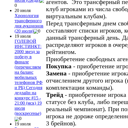
июля (среда)
агентов. Это трансферный пе
0
клуб игроками из числа своб
20 июля
виртуальным клубам).
Хронология
трансферного
Перед трансферным днем сво
дня аукционов
составляют списки игроков, 
(20 июля)
0
19 июля
данный трансферный день. Да
ГОЛЕВОЙ
распределяют игроков в очер
ИНСТИНКТ:
рейтингом.
2000 звезд за
победу в
Приобретение свободных аген
финале
Покупка
- приобретение игро
(перечисляем
на баланс
Замена
- приобретение игрок
мобильных
отчислением другого игрока 
телефонов РФ
комплектации команды).
и РБ) Сегодня
дедлайн на
Трейд
- приобретение игрока 
конкурс #15 -
статусе без клуба, либо пере
21:00 (мск) 19
реальный чемпионат). При по
июля
(воскресенье)
игрока не дороже определенн
0
3 брейнов).
19 июля