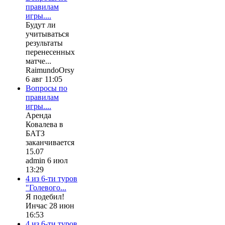
правилам
игры....
Будут ли
учитываться
результаты
перенесенных
матче...
RaimundoOrsy
6 авг 11:05
Вопросы по
правилам
игры....
Аренда
Ковалева в
БАТЗ
заканчивается
15.07
admin 6 июл
13:29
4 из 6-ти туров
"Голевого...
Я подебил!
Инчас 28 июн
16:53
4 из 6-ти туров