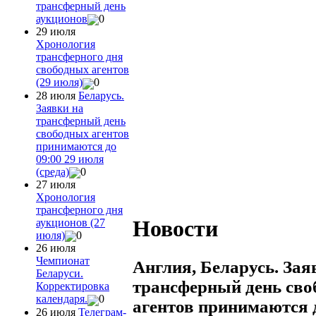
трансферный день
аукционов
0
29 июля
Хронология
трансферного дня
свободных агентов
(29 июля)
0
28 июля
Беларусь.
Заявки на
трансферный день
свободных агентов
принимаются до
09:00 29 июля
(среда)
0
27 июля
Хронология
трансферного дня
Новости
аукционов (27
июля)
0
26 июля
Чемпионат
Англия, Беларусь. Зая
Беларуси.
трансферный день св
Корректировка
календаря.
0
агентов принимаются д
26 июля
Телеграм-