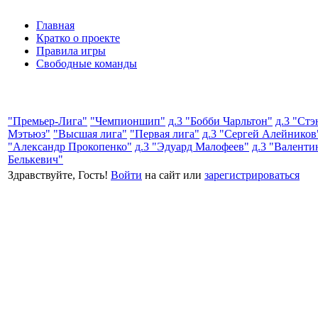
Главная
Кратко о проекте
Правила игры
Свободные команды
"Премьер-Лига"
"Чемпионшип"
д.3 "Бобби Чарльтон"
д.3 "Стэ
Мэтьюз"
"Высшая лига"
"Первая лига"
д.3 "Сергей Алейников
"Александр Прокопенко"
д.3 "Эдуард Малофеев"
д.3 "Валенти
Белькевич"
Здравствуйте, Гость!
Войти
на сайт или
зарегистрироваться