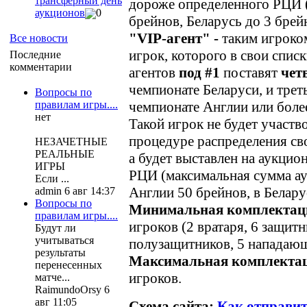
трансферный день
дороже определенного РЦИ 
аукционов
0
брейнов, Беларусь до 3 брей
"VIP-агент" -
таким игроко
Все новости
игрок, которого в свои спис
Последние
комментарии
агентов
под #1
поставят
четв
чемпионате Беларуси, и треть
Вопросы по
чемпионате Англии или боле
правилам игры....
нет
Такой игрок не будет участв
процедуре распределения св
НЕЗАЧЕТНЫЕ
РЕАЛЬНЫЕ
а будет выставлен на аукцион
ИГРЫ
РЦИ (максимальная сумма ау
Если ...
Англии 50 брейнов, в Белару
admin 6 авг 14:37
Вопросы по
Минимальная комплектац
правилам игры....
игроков (2 вратаря, 6 защитн
Будут ли
учитываться
полузащитников, 5 нападающ
результаты
Максимальная комплекта
перенесенных
игроков.
матче...
RaimundoOrsy 6
авг 11:05
Схема сайта:
Как отправит