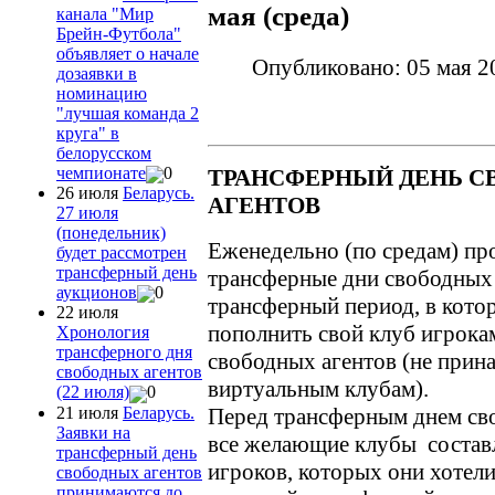
мая (среда)
канала "Мир
Брейн-Футбола"
объявляет о начале
Опубликовано: 05 мая 2
дозаявки в
номинацию
"лучшая команда 2
круга" в
белорусском
чемпионате
0
ТРАНСФЕРНЫЙ ДЕНЬ 
26 июля
Беларусь.
АГЕНТОВ
27 июля
(понедельник)
Еженедельно (по средам) пр
будет рассмотрен
трансферный день
трансферные дни свободных 
аукционов
0
трансферный период, в кото
22 июля
пополнить свой клуб игрока
Хронология
трансферного дня
свободных агентов (не при
свободных агентов
виртуальным клубам).
(22 июля)
0
21 июля
Беларусь.
Перед трансферным днем св
Заявки на
все желающие клубы состав
трансферный день
игроков, которых они хотел
свободных агентов
принимаются до