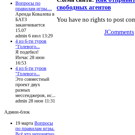
Вопросы по
свободных агентов
правилам игры....
Аренда Ковалева в
You have no rights to post c
БАТЗ
заканчивается
15.07
JComments
admin 6 июл 13:29
4 из 6-ти туров
"Голевого...
Я подебил!
Инчас 28 июн
16:53
4 из 6-ти туров
"Голевого...
Это совместный
проект двух
разных
мессенджеров, ис...
admin 28 июн 11:31
Админ-блок
19 марта
Вопросы
по правилам игры.
Всё что непонятно