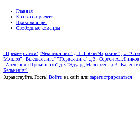
Главная
Кратко о проекте
Правила игры
Свободные команды
"Премьер-Лига"
"Чемпионшип"
д.3 "Бобби Чарльтон"
д.3 "Стэ
Мэтьюз"
"Высшая лига"
"Первая лига"
д.3 "Сергей Алейников
"Александр Прокопенко"
д.3 "Эдуард Малофеев"
д.3 "Валенти
Белькевич"
Здравствуйте, Гость!
Войти
на сайт или
зарегистрироваться