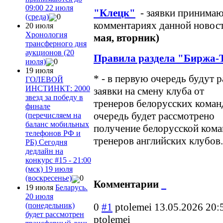
09:00 22 июля
"Клецк"
- заявки принимаю
(среда)
0
комментариях данной новос
20 июля
Хронология
мая, вторник)
трансферного дня
аукционов (20
Правила раздела "Биржа-
июля)
0
19 июля
* - в первую очередь будут 
ГОЛЕВОЙ
ИНСТИНКТ: 2000
заявки на смену клуба от
звезд за победу в
тренеров белорусских коман
финале
очередь будет рассмотрено
(перечисляем на
баланс мобильных
получение белорусской кома
телефонов РФ и
тренеров английских клубов.
РБ) Сегодня
дедлайн на
конкурс #15 - 21:00
(мск) 19 июля
(воскресенье)
0
Комментарии
19 июля
Беларусь.
20 июля
(понедельник)
0
#1
ptolemei
13.05.2026 20:
будет рассмотрен
ptolemei