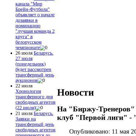
канала "Мир
Брейн-Футбола"
объявляет о начале
дозаявки в
номинацию
"лучшая команда 2
круга" в
белорусском
чемпионате
0
26 июля
Беларусь.
27 июля
(понедельник)
будет рассмотрен
трансферный день
аукционов
0
22 июля
Новости
Хронология
трансферного дня
свободных агентов
На "Биржу-Тренеров"
(22 июля)
0
21 июля
Беларусь.
клуб "Первой лиги" -
Заявки на
трансферный день
свободных агентов
Опубликовано: 11 мая 2
принимаются до