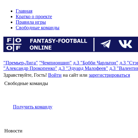
Главная
Кратко о проекте
Правила игры
Свободные команды
"Премьер-Лига"
"Чемпионшип"
д.3 "Бобби Чарльтон"
д.3 "Ст
"Александр Прокопенко"
д.3 "Эдуард Малофеев"
д.3 "Валенти
Здравствуйте, Гость!
Войти
на сайт или
зарегистрироваться
Свободные команды
Получить команду
Новости