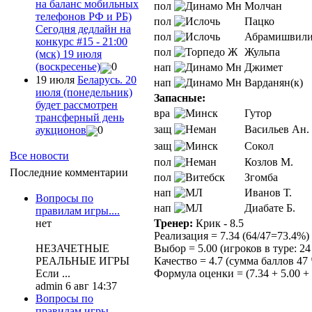
на баланс мобильных
пол
Молчан
телефонов РФ и РБ)
пол
Пацко
Сегодня дедлайн на
пол
Абрамишвил
конкурс #15 - 21:00
пол
Жульпа
(мск) 19 июля
(воскресенье)
0
нап
Джимет
19 июля
Беларусь. 20
нап
Варданян(к)
июля (понедельник)
Запасные:
будет рассмотрен
вра
Гутор
трансферный день
защ
Васильев Ан.
аукционов
0
защ
Сокол
Все новости
пол
Козлов М.
Последние комментарии
пол
Згомба
нап
Иванов Т.
Вопросы по
нап
Диабате Б.
правилам игры....
Тренер:
Крик - 8.5
нет
Реализация = 7.34 (64/47=73.4%)
Выбор = 5.00 (игроков в туре: 24 
НЕЗАЧЕТНЫЕ
Качество = 4.7 (сумма баллов 47 
РЕАЛЬНЫЕ ИГРЫ
Формула оценки = (7.34 + 5.00 + 4
Если ...
admin 6 авг 14:37
Вопросы по
правилам игры....