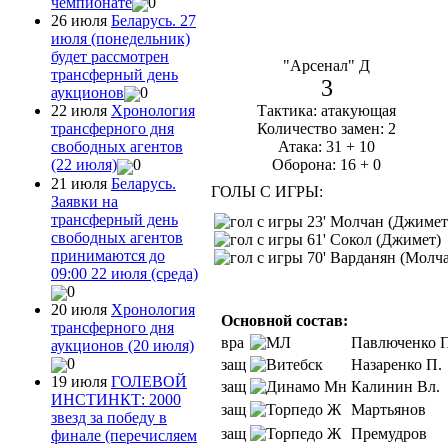
чемпионате
0
26 июля
Беларусь. 27
июля (понедельник)
будет рассмотрен
"Арсенал" Д
трансферный день
3
аукционов
0
Тактика: атакующая
22 июля
Хронология
Количество замен: 2
трансферного дня
Атака: 31 + 10
свободных агентов
Оборона: 16 + 0
(22 июля)
0
21 июля
Беларусь.
ГОЛЫ С ИГРЫ:
Заявки на
трансферный день
23' Молчан (Джимет
свободных агентов
61' Сокол (Джимет)
принимаются до
70' Варданян (Молч
09:00 22 июля (среда)
0
20 июля
Хронология
Основной состав:
трансферного дня
вра
Павлюченко П
аукционов (20 июля)
0
защ
Назаренко П.
19 июля
ГОЛЕВОЙ
защ
Калинин Вл.
ИНСТИНКТ: 2000
защ
Мартьянов
звезд за победу в
защ
Премудров
финале (перечисляем