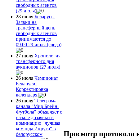
свободных агентов
(29 июля)
0
28 июля
Беларусь.
Заявки на
трансферный день
свободных агентов
принимаются до
09:00 29 июля (среда)
0
27 июля
Хронология
трансферного дня
аукционов (27 июля)
0
26 июля
Чемпионат
Беларуси.
Корректировка
календаря.
0
26 июля
Телеграм-
канала "Мир Брейн-
Футбола" объявляет о
начале дозаявки в
номинацию "лучшая
команда 2 круга" в
Просмотр протокола 
белорусском