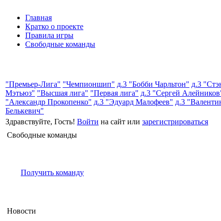
Главная
Кратко о проекте
Правила игры
Свободные команды
"Премьер-Лига"
"Чемпионшип"
д.3 "Бобби Чарльтон"
д.3 "Стэ
Мэтьюз"
"Высшая лига"
"Первая лига"
д.3 "Сергей Алейников
"Александр Прокопенко"
д.3 "Эдуард Малофеев"
д.3 "Валенти
Белькевич"
Здравствуйте, Гость!
Войти
на сайт или
зарегистрироваться
Свободные команды
Получить команду
Новости