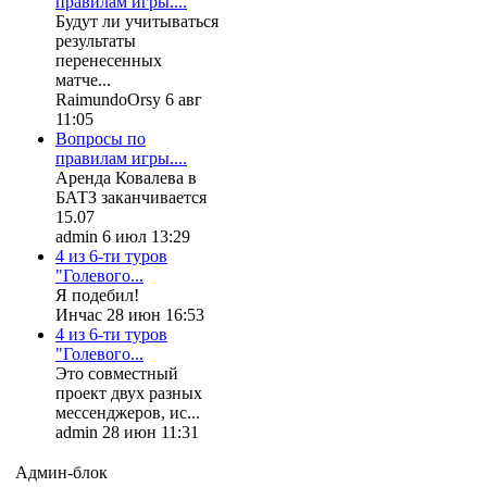
правилам игры....
Будут ли учитываться
результаты
перенесенных
матче...
RaimundoOrsy 6 авг
11:05
Вопросы по
правилам игры....
Аренда Ковалева в
БАТЗ заканчивается
15.07
admin 6 июл 13:29
4 из 6-ти туров
"Голевого...
Я подебил!
Инчас 28 июн 16:53
4 из 6-ти туров
"Голевого...
Это совместный
проект двух разных
мессенджеров, ис...
admin 28 июн 11:31
Админ-блок