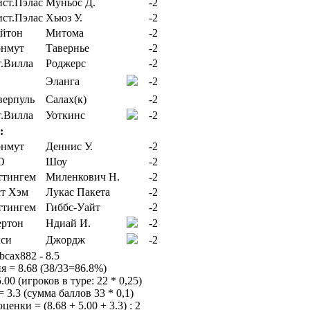
Муньос Д.
-2
Хьюз У.
-2
Митома
-2
Тавернье
-2
Роджерс
-2
Эланга
-2
Салах(к)
-2
Уоткинс
-2
:
Деннис У.
-2
Шоу
-2
Миленкович Н.
-2
Лукас Пакета
-2
Гиббс-Уайт
-2
Ндиай И.
-2
Джордж
-2
bcax882 - 8.5
я = 8.68 (38/33=86.8%)
00 (игроков в туре: 22 * 0,25)
 3.3 (сумма баллов 33 * 0,1)
енки = (8.68 + 5.00 + 3.3) : 2