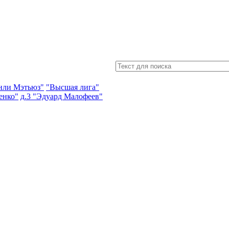
энли Мэтьюз"
"Высшая лига"
енко"
д.3 "Эдуард Малофеев"