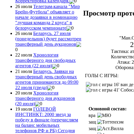
Корректировка календаря.
0
26 июля
Телеграм-канала "Мир
Брейн-Футбола" объявляет о
Просмотр прот
начале дозаявки в номинацию
"лучшая команда 2 круга" в
белорусском чемпионате
0
26 июля
Беларусь. 27 июля
"Ман.
(понедельник) будет рассмотрен
2
трансферный день аукционов
0
Тактика: 
22 июля
Хронология
Количество
трансферного дня свободных
Атака: 2
агентов (22 июля)
0
Оборона:
21 июля
Беларусь. Заявки на
ГОЛЫ С ИГРЫ:
трансферный день свободных
агентов принимаются до 09:00
16' ван де
22 июля (среда)
0
41' Собос
20 июля
Хронология
трансферного дня аукционов
(20 июля)
0
Основной состав:
19 июля
ГОЛЕВОЙ
ИНСТИНКТ: 2000 звезд за
вра
победу в финале (перечисляем
защ
на баланс мобильных
защ
телефонов РФ и РБ) Сегодня