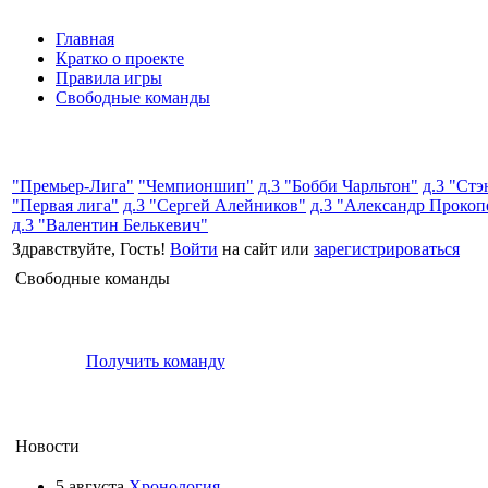
Главная
Кратко о проекте
Правила игры
Свободные команды
"Премьер-Лига"
"Чемпионшип"
д.3 "Бобби Чарльтон"
д.3 "Ст
"Первая лига"
д.3 "Сергей Алейников"
д.3 "Александр Прокоп
д.3 "Валентин Белькевич"
Здравствуйте, Гость!
Войти
на сайт или
зарегистрироваться
Свободные команды
Получить команду
Новости
5 августа
Хронология