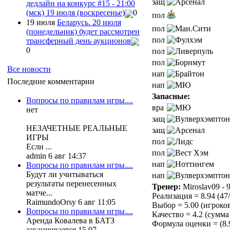
защ
дедлайн на конкурс #15 - 21:00
(мск) 19 июля (воскресенье)
0
пол
19 июля
Беларусь. 20 июля
пол
(понедельник) будет рассмотрен
пол
трансферный день аукционов
0
пол
пол
Все новости
нап
Последние комментарии
нап
Запасные:
Вопросы по правилам игры....
вра
нет
защ
НЕЗАЧЕТНЫЕ РЕАЛЬНЫЕ
защ
ИГРЫ
пол
Если ...
пол
admin 6 авг 14:37
нап
Вопросы по правилам игры....
Будут ли учитываться
нап
результаты перенесенных
Тренер:
Miroslav09 - 9
матче...
Реализация = 8.94 (47
RaimundoOrsy 6 авг 11:05
Выбор = 5.00 (игроков 
Вопросы по правилам игры....
Качество = 4.2 (сумма 
Аренда Ковалева в БАТЗ
Формула оценки = (8.94
заканчивается 15.07