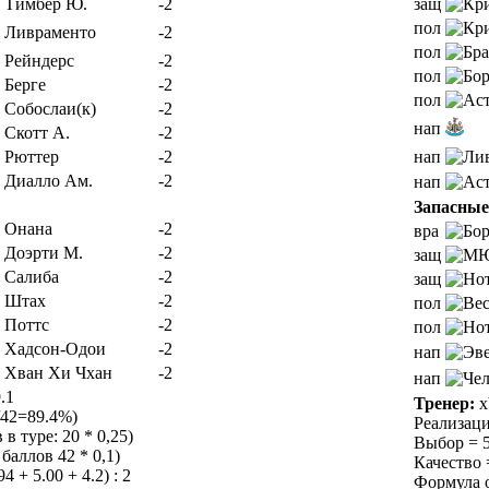
Тимбер Ю.
-2
защ
пол
Ливраменто
-2
пол
Рейндерс
-2
пол
Берге
-2
пол
Собослаи(к)
-2
нап
Скотт А.
-2
Рюттер
-2
нап
Диалло Ам.
-2
нап
Запасные
Онана
-2
вра
Доэрти М.
-2
защ
Салиба
-2
защ
Штах
-2
пол
Поттс
-2
пол
Хадсон-Одои
-2
нап
Хван Хи Чхан
-2
нап
.1
Тренер:
x
/42=89.4%)
Реализаци
в туре: 20 * 0,25)
Выбор = 5.
баллов 42 * 0,1)
Качество =
 + 5.00 + 4.2) : 2
Формула оц