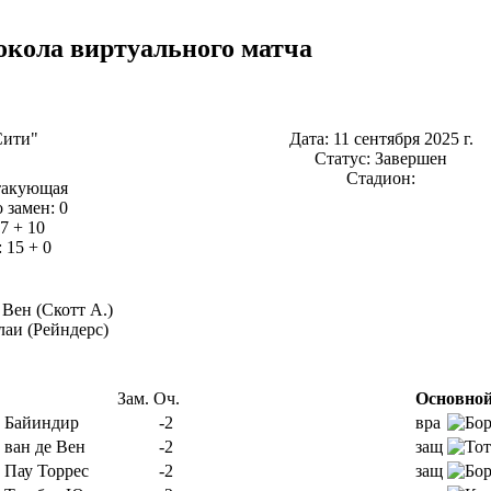
окола виртуального матча
Сити"
Дата: 11 сентября 2025 г.
Статус: Завершен
Стадион:
атакующая
 замен: 0
7 + 10
 15 + 0
 Вен (Скотт А.)
лаи (Рейндерс)
Зам.
Оч.
Основной
Байиндир
-2
вра
ван де Вен
-2
защ
Пау Торрес
-2
защ