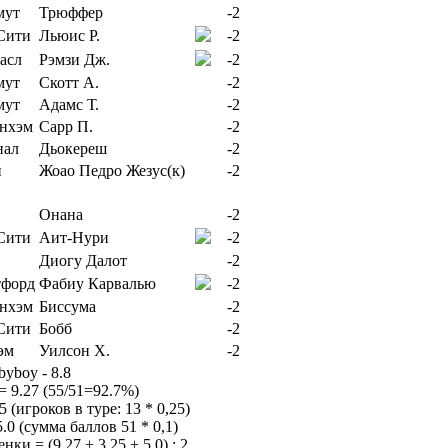
Трюффер
-2
Льюис Р.
-2
Рэмзи Дж.
-2
Скотт А.
-2
Адамс Т.
-2
Сарр П.
-2
Дьокереш
-2
Жоао Педро Жезус(к)
-2
Онана
-2
Аит-Нури
-2
Диогу Далот
-2
Фабиу Карвалью
-2
Биссума
-2
Бобб
-2
Уилсон Х.
-2
byboy - 8.8
= 9.27 (55/51=92.7%)
 (игроков в туре: 13 * 0,25)
.0 (сумма баллов 51 * 0,1)
ки = (9.27 + 3.25 + 5.0) : 2