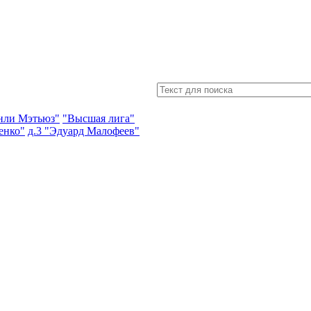
энли Мэтьюз"
"Высшая лига"
енко"
д.3 "Эдуард Малофеев"