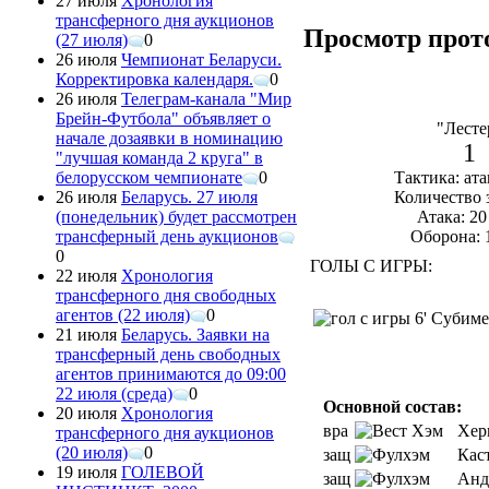
27 июля
Хронология
трансферного дня аукционов
Просмотр прот
(27 июля)
0
26 июля
Чемпионат Беларуси.
Корректировка календаря.
0
26 июля
Телеграм-канала "Мир
Брейн-Футбола" объявляет о
"Лесте
начале дозаявки в номинацию
1
"лучшая команда 2 круга" в
Тактика: ат
белорусском чемпионате
0
Количество 
26 июля
Беларусь. 27 июля
Атака: 20
(понедельник) будет рассмотрен
Оборона: 
трансферный день аукционов
0
ГОЛЫ С ИГРЫ:
22 июля
Хронология
трансферного дня свободных
агентов (22 июля)
0
6' Субиме
21 июля
Беларусь. Заявки на
трансферный день свободных
агентов принимаются до 09:00
22 июля (среда)
0
Основной состав:
20 июля
Хронология
вра
Хер
трансферного дня аукционов
(20 июля)
0
защ
Кас
19 июля
ГОЛЕВОЙ
защ
Анд