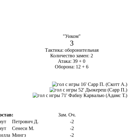
"Уиком"
3
Тактика: оборонительная
Количество замен: 2
Атака: 39 + 0
Оборона: 12 + 6
16' Сарр П. (Скотт А.)
52' Дьокереш (Сарр П.)
71' Фабиу Карвалью (Адамс Т.)
остав:
Зам.
Оч.
Петрович Д.
-2
Сенеси М.
-2
Мингз
-2