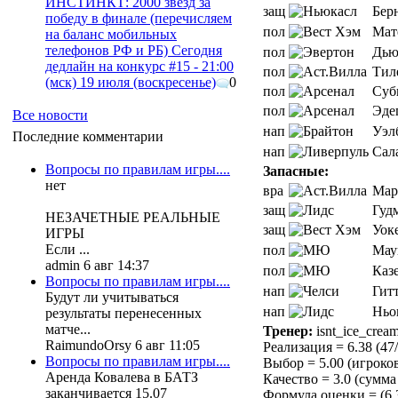
ИНСТИНКТ: 2000 звезд за
защ
Бер
победу в финале (перечисляем
пол
Мат
на баланс мобильных
телефонов РФ и РБ) Сегодня
пол
Дью
дедлайн на конкурс #15 - 21:00
пол
Тил
(мск) 19 июля (воскресенье)
0
пол
Суб
пол
Эде
Все новости
нап
Уэл
Последние комментарии
нап
Сал
Вопросы по правилам игры....
Запасные:
нет
вра
Мар
защ
Гуд
НЕЗАЧЕТНЫЕ РЕАЛЬНЫЕ
защ
Уок
ИГРЫ
Если ...
пол
Мау
admin 6 авг 14:37
пол
Каз
Вопросы по правилам игры....
нап
Гит
Будут ли учитываться
нап
Ньо
результаты перенесенных
матче...
Тренер:
isnt_ice_cream
RaimundoOrsy 6 авг 11:05
Реализация = 6.38 (47
Вопросы по правилам игры....
Выбор = 5.00 (игроков 
Аренда Ковалева в БАТЗ
Качество = 3.0 (сумма 
заканчивается 15.07
Формула оценки = (6.38