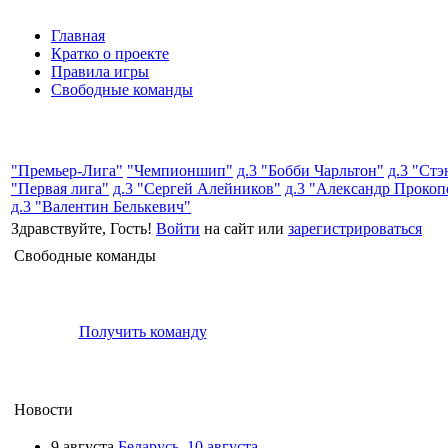
Главная
Кратко о проекте
Правила игры
Свободные команды
"Премьер-Лига"
"Чемпионшип"
д.3 "Бобби Чарльтон"
д.3 "Ст
"Первая лига"
д.3 "Сергей Алейников"
д.3 "Александр Прокоп
д.3 "Валентин Белькевич"
Здравствуйте, Гость!
Войти
на сайт или
зарегистрироваться
Свободные команды
Получить команду
Новости
9 августа
Беларусь. 10 августа