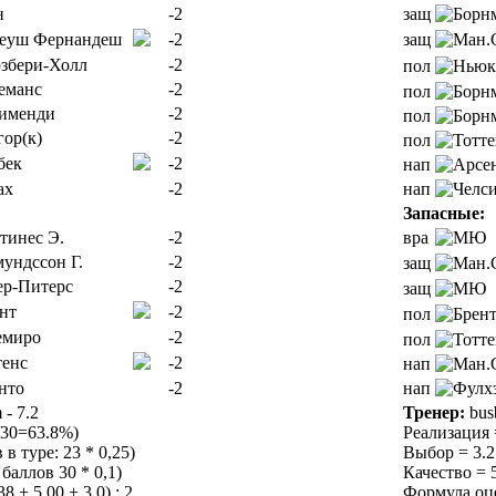
н
-2
защ
еуш Фернандеш
-2
защ
збери-Холл
-2
пол
еманс
-2
пол
именди
-2
пол
гор(к)
-2
пол
бек
-2
нап
ах
-2
нап
Запасные:
тинес Э.
-2
вра
мундссон Г.
-2
защ
ер-Питерс
-2
защ
нт
-2
пол
емиро
-2
пол
тенс
-2
нап
нто
-2
нап
 - 7.2
Тренер:
bus
/30=63.8%)
Реализация 
в туре: 23 * 0,25)
Выбор = 3.25
баллов 30 * 0,1)
Качество = 5
 + 5.00 + 3.0) : 2
Формула оцен