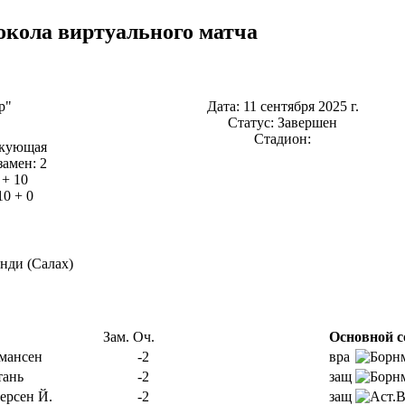
окола виртуального матча
р"
Дата: 11 сентября 2025 г.
Статус: Завершен
Стадион:
акующая
замен: 2
 + 10
10 + 0
нди (Салах)
Зам.
Оч.
Основной с
мансен
-2
вра
тань
-2
защ
ерсен Й.
-2
защ