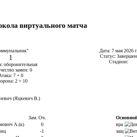
окола виртуального матча
оммунальник"
Дата: 7 мая 2026 г
1
Статус: Завершен
Стадион:
а: оборонительная
чество замен: 0
Атака: 7 + 0
орона: 2 + 10
иевич (Яцкевич В.)
Зам.
Оч.
Основной
мович А.(к)
0
вра
иц
-1
защ