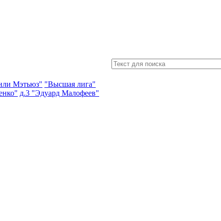
энли Мэтьюз"
"Высшая лига"
енко"
д.3 "Эдуард Малофеев"