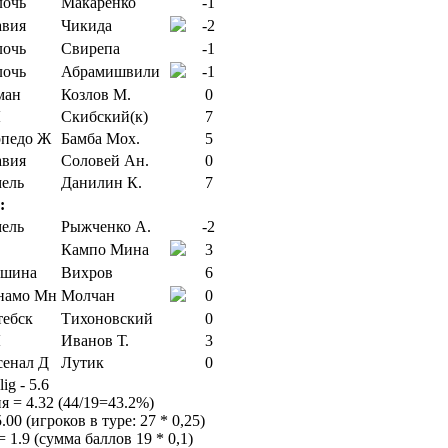
Макаренко
-1
Чикида
-2
Свирепа
-1
Абрамишвили
-1
Козлов М.
0
Скибский(к)
7
Бамба Мох.
5
Соловей Ан.
0
Данилин К.
7
:
Рыжченко А.
-2
Кампо Мина
3
Вихров
6
Молчан
0
Тихоновский
0
Иванов Т.
3
Лутик
0
lig - 5.6
я = 4.32 (44/19=43.2%)
00 (игроков в туре: 27 * 0,25)
 1.9 (сумма баллов 19 * 0,1)