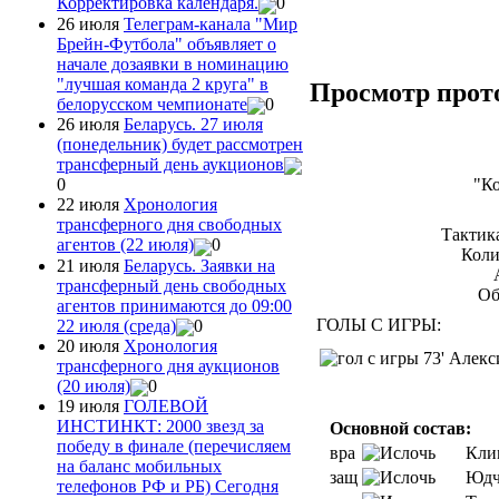
Корректировка календаря.
0
26 июля
Телеграм-канала "Мир
Брейн-Футбола" объявляет о
начале дозаявки в номинацию
"лучшая команда 2 круга" в
Просмотр прот
белорусском чемпионате
0
26 июля
Беларусь. 27 июля
(понедельник) будет рассмотрен
трансферный день аукционов
"К
0
22 июля
Хронология
трансферного дня свободных
Тактик
агентов (22 июля)
0
Коли
21 июля
Беларусь. Заявки на
трансферный день свободных
Об
агентов принимаются до 09:00
ГОЛЫ С ИГРЫ:
22 июля (среда)
0
20 июля
Хронология
73' Алекс
трансферного дня аукционов
(20 июля)
0
19 июля
ГОЛЕВОЙ
ИНСТИНКТ: 2000 звезд за
Основной состав:
победу в финале (перечисляем
вра
Кли
на баланс мобильных
защ
Юдч
телефонов РФ и РБ) Сегодня