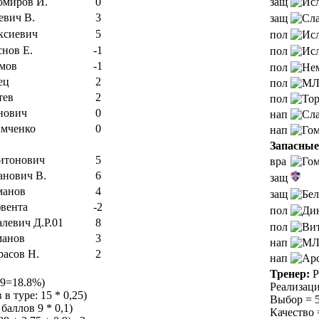
омиров И.
0
защ
евич В.
3
защ
ксиевич
5
пол
нов Е.
-1
пол
мов
-1
пол
ец
2
пол
тев
2
пол
нович
0
нап
мченко
0
нап
Запасные
итонович
5
вра
анович В.
6
защ
манов
4
защ
вента
-2
пол
левич Д.Р.01
8
пол
манов
3
нап
расов Н.
2
нап
Тренер:
P
/9=18.8%)
Реализаци
в туре: 15 * 0,25)
Выбор = 5.
баллов 9 * 0,1)
Качество =