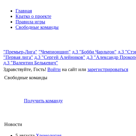
Главная
Кратко о проекте
Правила игры
Свободные команды
"Премьер-Лига"
"Чемпионшип"
д.3 "Бобби Чарльтон"
д.3 "Ст
"Первая лига"
д.3 "Сергей Алейников"
д.3 "Александр Прокоп
д.3 "Валентин Белькевич"
Здравствуйте, Гость!
Войти
на сайт или
зарегистрироваться
Свободные команды
Получить команду
Новости
5 августа
Хронология