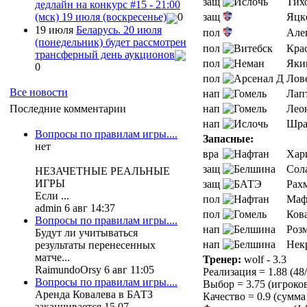
защ
Тих
дедлайн на конкурс #15 - 21:00
защ
Яцк
(мск) 19 июля (воскресенье)
0
19 июля
Беларусь. 20 июля
пол
Але
(понедельник) будет рассмотрен
пол
Крас
трансферный день аукционов
пол
Яки
0
пол
Лов
Все новости
нап
Лап
нап
Лео
Последние комментарии
нап
Шра
Вопросы по правилам игры....
Запасные:
нет
вра
Хар
защ
Сол
НЕЗАЧЕТНЫЕ РЕАЛЬНЫЕ
ИГРЫ
защ
Рах
Если ...
пол
Маф
admin 6 авг 14:37
пол
Кова
Вопросы по правилам игры....
нап
Роз
Будут ли учитываться
нап
Нек
результаты перенесенных
матче...
Тренер:
wolf - 3.3
RaimundoOrsy 6 авг 11:05
Реализация = 1.88 (48
Вопросы по правилам игры....
Выбор = 3.75 (игроков 
Аренда Ковалева в БАТЗ
Качество = 0.9 (сумма 
заканчивается 15.07