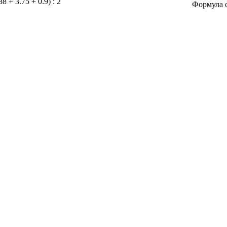
 + 3.75 + 0.9) : 2
Формула оц