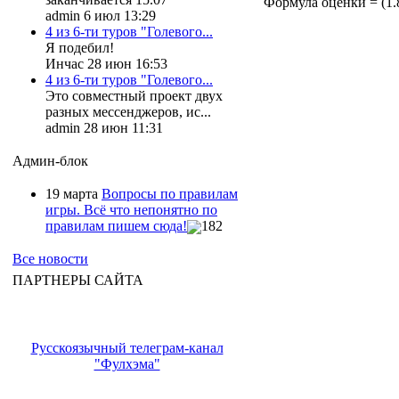
Формула оценки = (1.88
admin 6 июл 13:29
4 из 6-ти туров "Голевого...
Я подебил!
Инчас 28 июн 16:53
4 из 6-ти туров "Голевого...
Это совместный проект двух
разных мессенджеров, ис...
admin 28 июн 11:31
Админ-блок
19 марта
Вопросы по правилам
игры. Всё что непонятно по
правилам пишем сюда!
182
Все новости
ПАРТНЕРЫ САЙТА
Русскоязычный телеграм-канал
"Фулхэма"