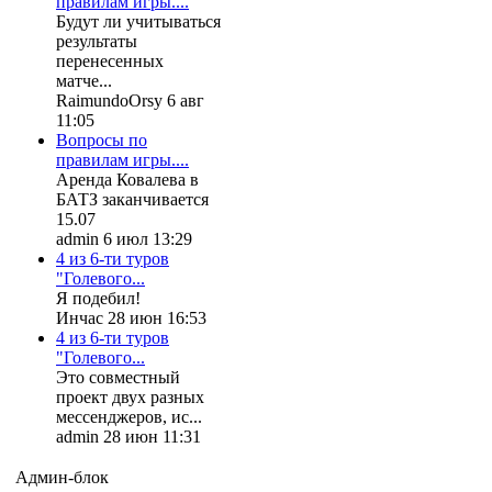
правилам игры....
Будут ли учитываться
результаты
перенесенных
матче...
RaimundoOrsy 6 авг
11:05
Вопросы по
правилам игры....
Аренда Ковалева в
БАТЗ заканчивается
15.07
admin 6 июл 13:29
4 из 6-ти туров
"Голевого...
Я подебил!
Инчас 28 июн 16:53
4 из 6-ти туров
"Голевого...
Это совместный
проект двух разных
мессенджеров, ис...
admin 28 июн 11:31
Админ-блок