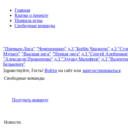
Главная
Кратко о проекте
Правила игры
Свободные команды
"Премьер-Лига"
"Чемпионшип"
д.3 "Бобби Чарльтон"
д.3 "Стэ
Мэтьюз"
"Высшая лига"
"Первая лига"
д.3 "Сергей Алейников
"Александр Прокопенко"
д.3 "Эдуард Малофеев"
д.3 "Валенти
Белькевич"
Здравствуйте, Гость!
Войти
на сайт или
зарегистрироваться
Свободные команды
Получить команду
Новости