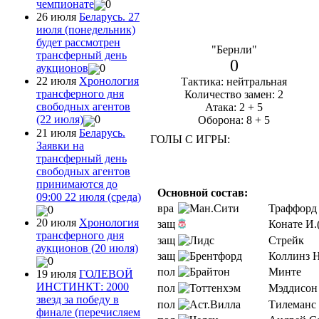
чемпионате
0
26 июля
Беларусь. 27
июля (понедельник)
будет рассмотрен
"Бернли"
трансферный день
0
аукционов
0
22 июля
Хронология
Тактика: нейтральная
трансферного дня
Количество замен: 2
свободных агентов
Атака: 2 + 5
(22 июля)
0
Оборона: 8 + 5
21 июля
Беларусь.
ГОЛЫ С ИГРЫ:
Заявки на
трансферный день
свободных агентов
принимаются до
Основной состав:
09:00 22 июля (среда)
вра
Траффорд
0
20 июля
Хронология
защ
Конате И.
трансферного дня
защ
Стрейк
аукционов (20 июля)
защ
Коллинз Н
0
пол
Минте
19 июля
ГОЛЕВОЙ
ИНСТИНКТ: 2000
пол
Мэддисон
звезд за победу в
пол
Тилеманс
финале (перечисляем