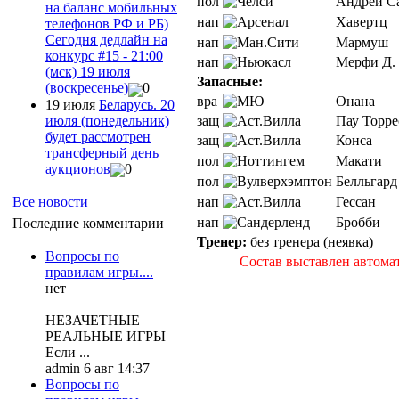
пол
Андрей С
на баланс мобильных
нап
Хавертц
телефонов РФ и РБ)
Сегодня дедлайн на
нап
Мармуш
конкурс #15 - 21:00
нап
Мерфи Д.
(мск) 19 июля
Запасные:
(воскресенье)
0
вра
Онана
19 июля
Беларусь. 20
июля (понедельник)
защ
Пау Торре
будет рассмотрен
защ
Конса
трансферный день
пол
Макати
аукционов
0
пол
Белльгард
нап
Гессан
Все новости
нап
Бробби
Последние комментарии
Тренер:
без тренера (неявка)
Вопросы по
Состав выставлен автома
правилам игры....
нет
НЕЗАЧЕТНЫЕ
РЕАЛЬНЫЕ ИГРЫ
Если ...
admin 6 авг 14:37
Вопросы по