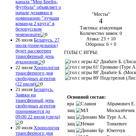
канала "Мир Брейн-
Футбола" объявляет о
начале дозаявки в
"Мосты"
номинацию "лучшая
4
команда 2 круга" в
Тактика: атакующая
белорусском
Количество замен: 0
чемпионате
0
Атака: 23 + 10
26 июля
Беларусь. 27
Оборона: 6 + 0
июля (понедельник)
будет рассмотрен
ГОЛЫ С ИГРЫ:
трансферный день
42' Диабате Б. (Лиса
аукционов
0
61' Громыко (Туре А
22 июля
Хронология
88' Диабате Б. (Мос
трансферного дня
89' Подстрелов (Лис
свободных агентов
(22 июля)
0
21 июля
Беларусь.
Заявки на
Основной состав:
трансферный день
вра
Абрамович Е.
свободных агентов
защ
Москалёнчик
принимаются до
09:00 22 июля (среда)
защ
Туре А.А.
0
защ
Тонкевич
20 июля
Хронология
защ
Юзепчук
трансферного дня