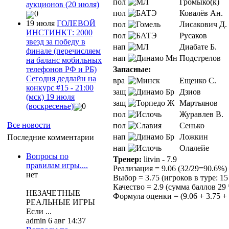
пол
Громыко(к)
аукционов (20 июля)
пол
Ковалёв Ан.
0
19 июля
ГОЛЕВОЙ
пол
Лисакович Д.
ИНСТИНКТ: 2000
пол
Русаков
звезд за победу в
нап
Диабате Б.
финале (перечисляем
нап
Подстрелов
на баланс мобильных
телефонов РФ и РБ)
Запасные:
Сегодня дедлайн на
вра
Ещенко С.
конкурс #15 - 21:00
защ
Дзиов
(мск) 19 июля
защ
Мартьянов
(воскресенье)
0
пол
Журавлев В.
Все новости
пол
Сенько
нап
Ложкин
Последние комментарии
нап
Олалейе
Вопросы по
Тренер:
litvin - 7.9
правилам игры....
Реализация = 9.06 (32/29=90.6%)
нет
Выбор = 3.75 (игроков в туре: 15 
Качество = 2.9 (сумма баллов 29 
НЕЗАЧЕТНЫЕ
Формула оценки = (9.06 + 3.75 + 2
РЕАЛЬНЫЕ ИГРЫ
Если ...
admin 6 авг 14:37