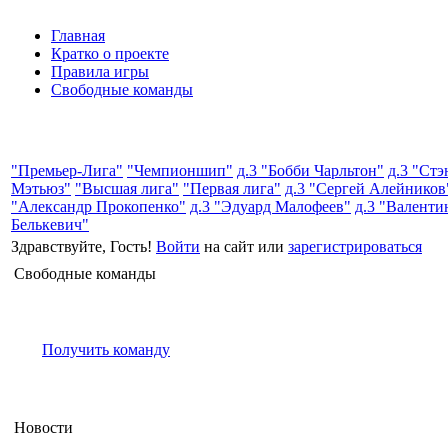
Главная
Кратко о проекте
Правила игры
Свободные команды
"Премьер-Лига"
"Чемпионшип"
д.3 "Бобби Чарльтон"
д.3 "Стэ
Мэтьюз"
"Высшая лига"
"Первая лига"
д.3 "Сергей Алейников
"Александр Прокопенко"
д.3 "Эдуард Малофеев"
д.3 "Валенти
Белькевич"
Здравствуйте, Гость!
Войти
на сайт или
зарегистрироваться
Свободные команды
Получить команду
Новости