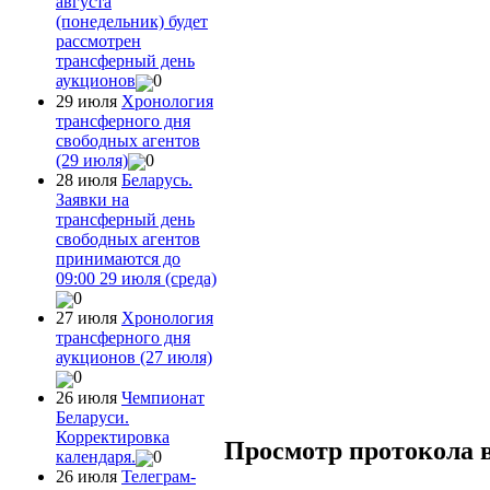
августа
(понедельник) будет
рассмотрен
трансферный день
аукционов
0
29 июля
Хронология
трансферного дня
свободных агентов
(29 июля)
0
28 июля
Беларусь.
Заявки на
трансферный день
свободных агентов
принимаются до
09:00 29 июля (среда)
0
27 июля
Хронология
трансферного дня
аукционов (27 июля)
0
26 июля
Чемпионат
Беларуси.
Корректировка
Просмотр протокола 
календаря.
0
26 июля
Телеграм-