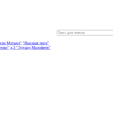
энли Мэтьюз"
"Высшая лига"
енко"
д.3 "Эдуард Малофеев"