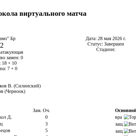
окола виртуального матча
амо" Бр
Дата: 28 мая 2026 г.
2
Статус: Завершен
Стадион:
 атакующая
во замен: 0
 18 + 10
а: 7 + 0
ков В. (Силинский)
в (Черноок)
Зам.
Оч.
Основной
кол Д.
0
вра
яц
3
защ
ецов
5
защ