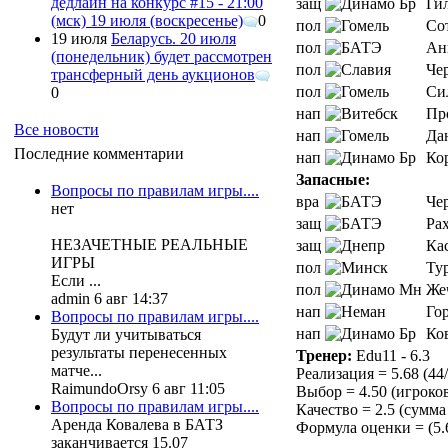
дедлайн на конкурс #15 - 21:00
защ
Ги
(мск) 19 июля (воскресенье)
0
пол
Со
19 июля
Беларусь. 20 июля
пол
Ан
(понедельник) будет рассмотрен
пол
Че
трансферный день аукционов
пол
Си
0
нап
Пр
Все новости
нап
Да
Последние комментарии
нап
Ко
Запасные:
Вопросы по правилам игры....
вра
Че
нет
защ
Ра
НЕЗАЧЕТНЫЕ РЕАЛЬНЫЕ
защ
Ка
ИГРЫ
пол
Ту
Если ...
пол
Же
admin 6 авг 14:37
нап
Го
Вопросы по правилам игры....
нап
Ко
Будут ли учитываться
результаты перенесенных
Тренер:
Edu11 - 6.3
матче...
Реализация = 5.68 (44
RaimundoOrsy 6 авг 11:05
Выбор = 4.50 (игроков 
Вопросы по правилам игры....
Качество = 2.5 (сумма 
Аренда Ковалева в БАТЗ
Формула оценки = (5.68
заканчивается 15.07