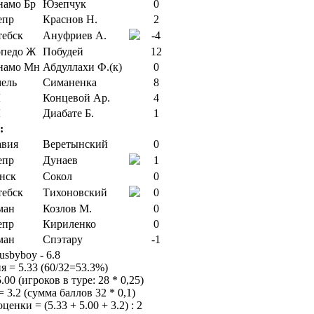
Юзепчук
0
Краснов Н.
2
Ануфриев А.
-4
Побудей
12
Абдуллахи Ф.(к)
0
Симаненка
8
Концевой Ар.
4
Диабате Б.
1
:
Веретынский
0
Дунаев
1
Сокол
0
Тихоновский
0
Козлов М.
0
Кириленко
0
Спэтару
-1
usbyboy - 6.8
я = 5.33 (60/32=53.3%)
00 (игроков в туре: 28 * 0,25)
 3.2 (сумма баллов 32 * 0,1)
енки = (5.33 + 5.00 + 3.2) : 2