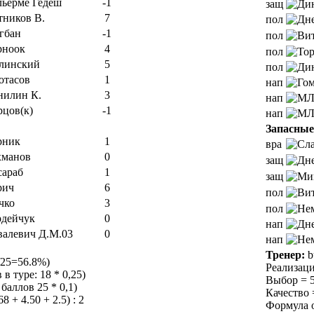
льерме Гедеш
-1
защ
тников В.
7
пол
гбан
-1
пол
рноок
4
пол
линский
5
пол
отасов
1
нап
нилин К.
3
нап
рцов(к)
-1
нап
Запасные
рник
1
вра
хманов
0
защ
сараб
1
защ
рич
6
пол
чко
3
пол
рдейчук
0
нап
валевич Д.М.03
0
нап
Тренер:
b
/25=56.8%)
Реализаци
в туре: 18 * 0,25)
Выбор = 5.
баллов 25 * 0,1)
Качество =
 + 4.50 + 2.5) : 2
Формула оц