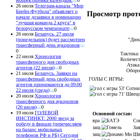
Корректировка календаря.
0
26 июля
Телеграм-канала "Мир
Брейн-Футбола" объявляет о
Просмотр прот
начале дозаявки в номинацию
"лучшая команда 2 круга" в
белорусском чемпионате
0
26 июля
Беларусь. 27 июля
"Дин
(понедельник) будет рассмотрен
трансферный день аукционов
0
Тактика:
22 июля
Хронология
Количест
трансферного дня свободных
Атака:
агентов (22 июля)
0
Оборон
21 июля
Беларусь. Заявки на
ГОЛЫ С ИГРЫ:
трансферный день свободных
агентов принимаются до 09:00
53' Сотни
22 июля (среда)
0
71' Швецо
20 июля
Хронология
трансферного дня аукционов
(20 июля)
0
19 июля
ГОЛЕВОЙ
Основной состав:
ИНСТИНКТ: 2000 звезд за
вра
Со
победу в финале (перечисляем
защ
За
на баланс мобильных
защ
Шв
телефонов РФ и РБ) Сегодня