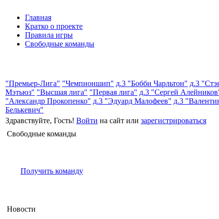
Главная
Кратко о проекте
Правила игры
Свободные команды
"Премьер-Лига"
"Чемпионшип"
д.3 "Бобби Чарльтон"
д.3 "Стэ
Мэтьюз"
"Высшая лига"
"Первая лига"
д.3 "Сергей Алейников
"Александр Прокопенко"
д.3 "Эдуард Малофеев"
д.3 "Валенти
Белькевич"
Здравствуйте, Гость!
Войти
на сайт или
зарегистрироваться
Свободные команды
Получить команду
Новости