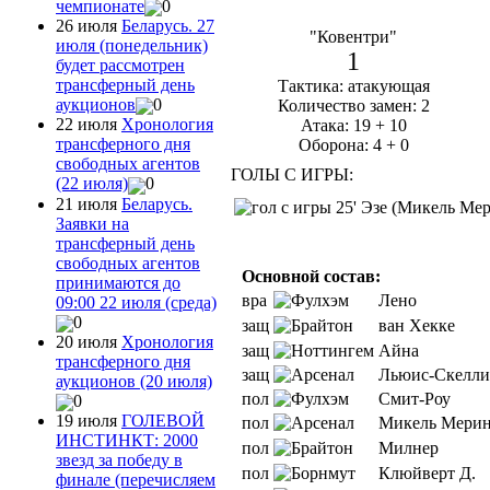
чемпионате
0
26 июля
Беларусь. 27
"Ковентри"
июля (понедельник)
1
будет рассмотрен
трансферный день
Тактика: атакующая
аукционов
0
Количество замен: 2
22 июля
Хронология
Атака: 19 + 10
трансферного дня
Оборона: 4 + 0
свободных агентов
ГОЛЫ С ИГРЫ:
(22 июля)
0
21 июля
Беларусь.
25' Эзе (Микель Ме
Заявки на
трансферный день
свободных агентов
Основной состав:
принимаются до
вра
Лено
09:00 22 июля (среда)
0
защ
ван Хекке
20 июля
Хронология
защ
Айна
трансферного дня
защ
Льюис-Скелли
аукционов (20 июля)
пол
Смит-Роу
0
19 июля
ГОЛЕВОЙ
пол
Микель Мери
ИНСТИНКТ: 2000
пол
Милнер
звезд за победу в
пол
Клюйверт Д.
финале (перечисляем