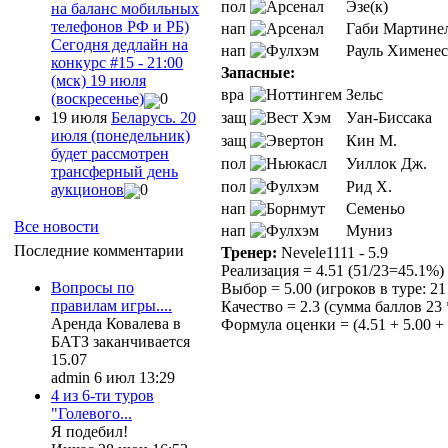
пол
Эзе(к)
на баланс мобильных
телефонов РФ и РБ)
нап
Габи Мартине
Сегодня дедлайн на
нап
Рауль Хименес
конкурс #15 - 21:00
Запасные:
(мск) 19 июля
вра
Зельс
(воскресенье)
0
19 июля
Беларусь. 20
защ
Уан-Биссака
июля (понедельник)
защ
Кин М.
будет рассмотрен
пол
Уиллок Дж.
трансферный день
пол
Рид Х.
аукционов
0
нап
Семеньо
Все новости
нап
Муниз
Последние комментарии
Тренер:
Nevele1111 - 5.9
Реализация = 4.51 (51/23=45.1%)
Вопросы по
Выбор = 5.00 (игроков в туре: 21 
правилам игры....
Качество = 2.3 (сумма баллов 23 
Аренда Ковалева в
Формула оценки = (4.51 + 5.00 + 2
БАТЗ заканчивается
15.07
admin 6 июл 13:29
4 из 6-ти туров
"Голевого...
Я подебил!