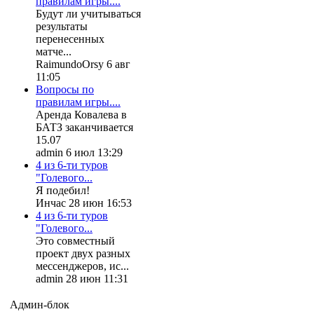
правилам игры....
Будут ли учитываться
результаты
перенесенных
матче...
RaimundoOrsy 6 авг
11:05
Вопросы по
правилам игры....
Аренда Ковалева в
БАТЗ заканчивается
15.07
admin 6 июл 13:29
4 из 6-ти туров
"Голевого...
Я подебил!
Инчас 28 июн 16:53
4 из 6-ти туров
"Голевого...
Это совместный
проект двух разных
мессенджеров, ис...
admin 28 июн 11:31
Админ-блок