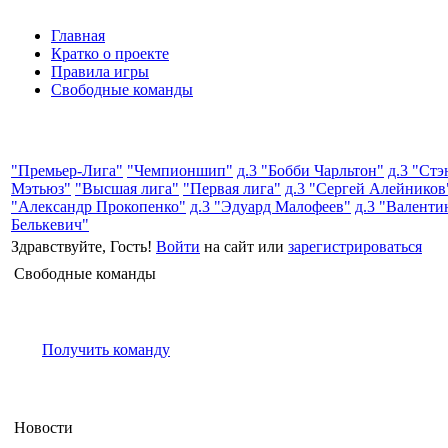
Главная
Кратко о проекте
Правила игры
Свободные команды
"Премьер-Лига"
"Чемпионшип"
д.3 "Бобби Чарльтон"
д.3 "Стэ
Мэтьюз"
"Высшая лига"
"Первая лига"
д.3 "Сергей Алейников
"Александр Прокопенко"
д.3 "Эдуард Малофеев"
д.3 "Валенти
Белькевич"
Здравствуйте, Гость!
Войти
на сайт или
зарегистрироваться
Свободные команды
Получить команду
Новости