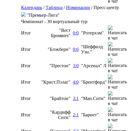
Календарь
/
Таблица
/
Номинации
/
Пресс-центр
"Премьер-Лига"
Чемпионат - 30 виртуальный тур
"Вест
Итог
0:0
"Ротерхэм"
Бромвич"
"Шеффилд
Итог
"Блэкберн"
0:6
Уэн."
Итог
"Престон"
3:0
"Арсенал" Л
Итог
"Крист.Пэлас"
4:0
"Брентфорд"
Итог
"Брайтон"
3:1
"Ман.Сити"
"Кардифф
Итог
2:1
"Барнет"
Сити"