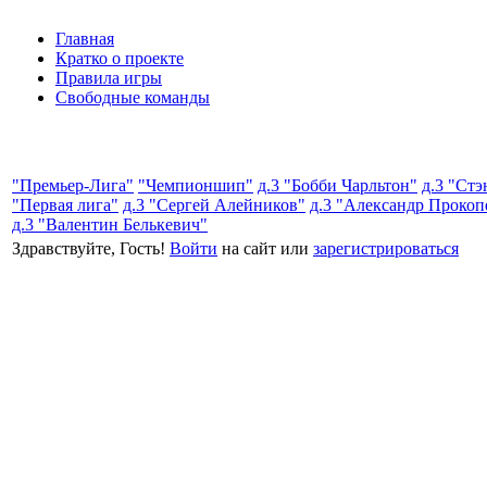
Главная
Кратко о проекте
Правила игры
Свободные команды
"Премьер-Лига"
"Чемпионшип"
д.3 "Бобби Чарльтон"
д.3 "Ст
"Первая лига"
д.3 "Сергей Алейников"
д.3 "Александр Прокоп
д.3 "Валентин Белькевич"
Здравствуйте, Гость!
Войти
на сайт или
зарегистрироваться