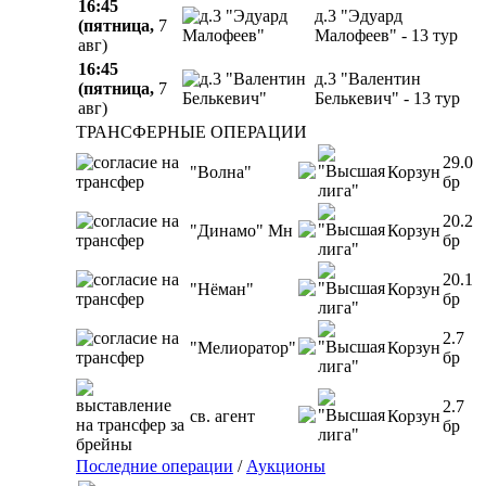
16:45
д.3 "Эдуард
(пятница,
7
Малофеев" - 13 тур
авг)
16:45
д.3 "Валентин
(пятница,
7
Белькевич" - 13 тур
авг)
ТРАНСФЕРНЫЕ ОПЕРАЦИИ
29.0
"Волна"
Корзун
бр
20.2
"Динамо" Мн
Корзун
бр
20.1
"Нёман"
Корзун
бр
2.7
"Мелиоратор"
Корзун
бр
2.7
св. агент
Корзун
бр
Последние операции
/
Аукционы