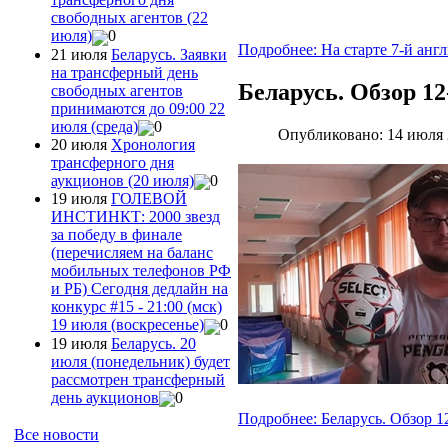
свободных агентов (22
июля)
0
Подробнее: На старте 7-й англ
21 июля
Беларусь. Заявки
на трансферный день
Беларусь. Обзор 12
свободных агентов
принимаются до 09:00 22
июля (среда)
0
Опубликовано: 14 июля
20 июля
Хронология
трансферного дня
аукционов (20 июля)
0
19 июля
ГОЛЕВОЙ
ИНСТИНКТ: 2000 звезд
за победу в финале
(перечисляем на баланс
мобильных телефонов РФ
и РБ) Сегодня дедлайн на
конкурс #15 - 21:00 (мск)
19 июля (воскресенье)
0
19 июля
Беларусь. 20
июля (понедельник) будет
рассмотрен трансферный
день аукционов
0
Подробнее: Беларусь. Обзор 12
Все новости