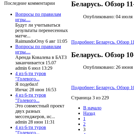
Беларусь. Обзор 11-
Последние комментарии
Вопросы по правилам
Опубликовано: 04 июля
игры....
Будут ли учитываться
результаты перенесенных
матче...
RaimundoOrsy 6 авг 11:05
Подробнее: Беларусь. Обзор 11
Вопросы по правилам
игры....
Беларусь. Обзор 10
Аренда Ковалева в БАТЗ
заканчивается 15.07
Опубликовано: 26 июня
admin 6 июл 13:29
4 из 6-ти туров
"Голевого...
Я подебил!
Подробнее: Беларусь. Обзор 10
Инчас 28 июн 16:53
4 из 6-ти туров
Страница 3 из 229
"Голевого...
Это совместный проект
В начало
двух разных
Назад
мессенджеров, ис...
1
admin 28 июн 11:31
2
4 из 6-ти туров
3
"Голевого...