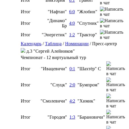
Итог
"Виктория"
0:1
"Гранит"
Итог
"Нафтан"
6:0
"Жлобин"
"Динамо"
Итог
4:0
"Спутник"
Бр
Итог
"Энергетик"
1:2
"Трактор"
Календарь
/
Таблица
/
Номинации
/
Пресс-центр
д.3 "Сергей Алейников"
Чемпионат - 12 виртуальный тур
Итог
"Ивацевичи"
0:1
"Шахтёр" С
Итог
"Слуцк"
2:0
"Бумпром"
Итог
"Смолевичи"
4:2
"Химик"
Итог
"Городея"
1:3
"Барановичи"