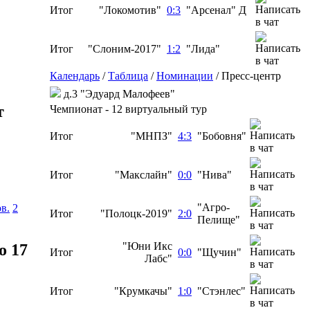
Итог
"Локомотив"
0:3
"Арсенал" Д
Итог
"Слоним-2017"
1:2
"Лида"
Календарь
/
Таблица
/
Номинации
/
Пресс-центр
д.3 "Эдуард Малофеев"
т
Чемпионат - 12 виртуальный тур
Итог
"МНПЗ"
4:3
"Бобовня"
Итог
"Макслайн"
0:0
"Нива"
"Агро-
в.
2
Итог
"Полоцк-2019"
2:0
Пелище"
"Юни Икс
о 17
Итог
0:0
"Щучин"
Лабс"
Итог
"Крумкачы"
1:0
"Стэнлес"