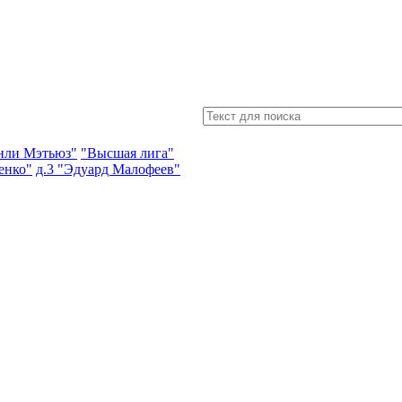
энли Мэтьюз"
"Высшая лига"
енко"
д.3 "Эдуард Малофеев"