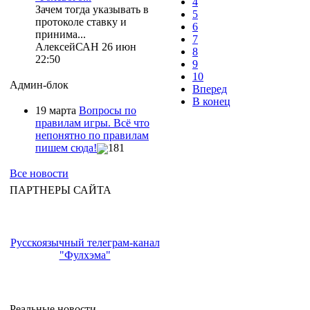
4
Зачем тогда указывать в
5
протоколе ставку и
6
принима...
7
АлексейСАН 26 июн
8
22:50
9
10
Админ-блок
Вперед
В конец
19 марта
Вопросы по
правилам игры. Всё что
непонятно по правилам
пишем сюда!
181
Все новости
ПАРТНЕРЫ САЙТА
Русскоязычный телеграм-канал
"Фулхэма"
Реальные новости