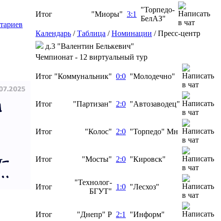
"Торпедо-
Итог
"Миоры"
3:1
БелАЗ"
тариев
Календарь
/
Таблица
/
Номинации
/
Пресс-центр
д.3 "Валентин Белькевич"
Чемпионат - 12 виртуальный тур
Итог
"Коммунальник"
0:0
"Молодечно"
Итог
"Партизан"
2:0
"Автозаводец"
Итог
"Колос"
2:0
"Торпедо" Мн
Итог
"Мосты"
2:0
"Кировск"
"Технолог-
Итог
1:0
"Лесхоз"
БГУТ"
Итог
"Днепр" Р
2:1
"Информ"