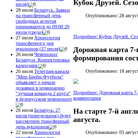
Кубок Друзей. Сезо
июля)
0
28 июля
Беларусь. Заявки
на трансферный день
Опубликовано: 28 авгус
свободных агентов
принимаются до 09:00 29
июля (среда)
0
Подробнее: Кубок Друзей. Сез
27 июля
Хронология
трансферного дня
Дорожная карта 7-
аукционов (27 июля)
0
26 июля
Чемпионат
формирования сост
Беларуси. Корректировка
календаря.
0
Опубликовано: 18 авгус
26 июля
Телеграм-канала
"Мир Брейн-Футбола"
объявляет о начале
дозаявки в номинацию
Подробнее: Дорожная карта 7-
"лучшая команда 2 круга"
комментария
в белорусском чемпионате
0
На старте 7-й англ
26 июля
Беларусь. 27
июля (понедельник) будет
августа.
рассмотрен трансферный
день аукционов
0
22 июля
Хронология
Опубликовано: 05 авгус
трансферного дня