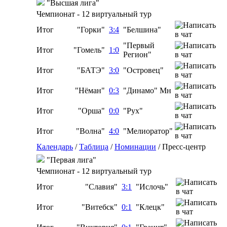
"Высшая лига"
Чемпионат - 12 виртуальный тур
Итог
"Горки"
3:4
"Белшина"
"Первый
Итог
"Гомель"
1:0
Регион"
Итог
"БАТЭ"
3:0
"Островец"
Итог
"Нёман"
0:3
"Динамо" Мн
Итог
"Орша"
0:0
"Рух"
Итог
"Волна"
4:0
"Мелиоратор"
Календарь
/
Таблица
/
Номинации
/
Пресс-центр
"Первая лига"
Чемпионат - 12 виртуальный тур
Итог
"Славия"
3:1
"Ислочь"
Итог
"Витебск"
0:1
"Клецк"