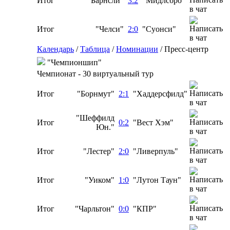
Итог
"Барнсли"
3:2
"Мидлсбро"
Итог
"Челси"
2:0
"Суонси"
Календарь
/
Таблица
/
Номинации
/
Пресс-центр
"Чемпионшип"
Чемпионат - 30 виртуальный тур
Итог
"Борнмут"
2:1
"Хаддерсфилд"
"Шеффилд
Итог
0:2
"Вест Хэм"
Юн."
Итог
"Лестер"
2:0
"Ливерпуль"
Итог
"Уиком"
1:0
"Лутон Таун"
Итог
"Чарльтон"
0:0
"КПР"